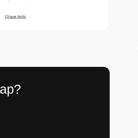
Отзыв Avito
вар?