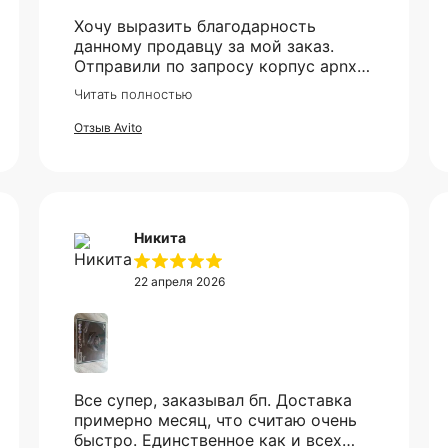
Хочу выразить благодарность
данному продавцу за мой заказ.
Отправили по запросу корпус apnx
V2, все приехало в идеале. Ценник
Читать полностью
более чем демократичный. Все
доехало в установленный срок.
Отзыв Avito
Никита
22 апреля 2026
Все супер, заказывал бп. Доставка
примерно месяц, что считаю очень
быстро. Единственное как и всех