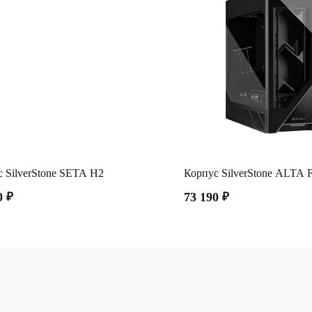
 SilverStone SETA H2
Корпус SilverStone ALTA 
0
₽
73 190
₽