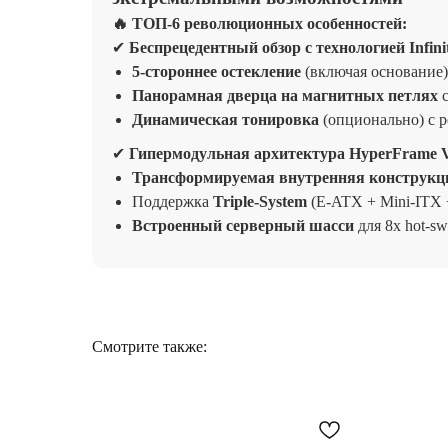
🔥
ТОП-6 революционных особенностей:
✔
Беспрецедентный обзор с технологией Infini
5-стороннее остекление
(включая основание)
Панорамная дверца на магнитных петлях
с
Динамическая тонировка
(опционально) с 
✔
Гипермодульная архитектура HyperFrame 
Трансформируемая внутренняя конструкц
Поддержка
Triple-System
(E-ATX + Mini-ITX + 
Встроенный серверный шасси
для 8x hot-
Смотрите также: