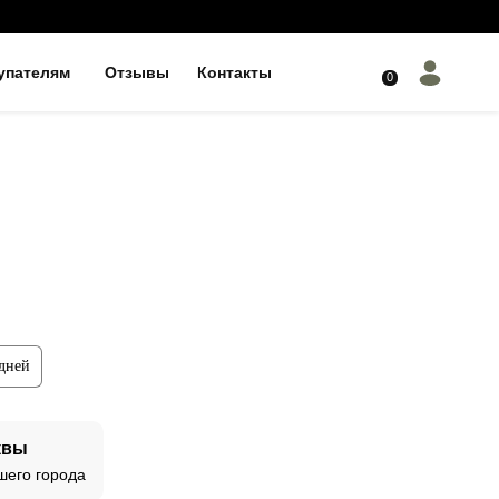
упателям
Отзывы
Контакты
0
 дней
квы
шего города