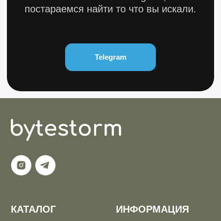
КАТАЛОГ
ИНФОРМАЦИЯ
Популярное
Отзывы
Компьютеры
Доставка
Мониторы
Оплата
Комплектующие
Условия возврата
Кресла
FAQ
Все товары ↵
Контакты
Оферта
ИП Карасев Арсений Андреевич
ИНН: 711206576050
Политика конфиденциальности