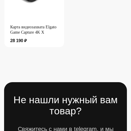
Карта видеозахвата Elgato
Не нашли нужный вам
Game Capture 4K X
товар?
28 190
₽
Свяжитесь с нами в telegram, и мы
постараемся найти то что вы искали.
Telegram