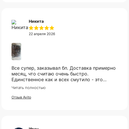
Никита
22 апреля 2026
Все супер, заказывал бп. Доставка примерно
месяц, что считаю очень быстро.
Единственное как и всех смутило - это
оплата, но все прошло гладко. Упакован
Читать полностью
товар тоже был хорошо, в двойной коробке
и в пупырке. Трек номер предоставили.
Отзыв Avito
КАТАЛОГ
ИНФОРМАЦИЯ
Популярное
Отзывы
Иван