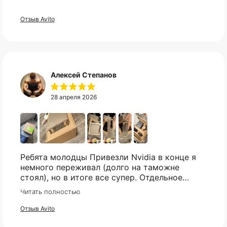
Свяжитесь с нами в telegram, и мы
Отзыв Avito
постараемся найти то что вы искали.
Telegram
Алексей Степанов
28 апреля 2026
Ребята молодцы Привезли Nvidia в конце я
немного переживал (долго на таможне
стоял), но в итоге все супер. Отдельное
спасибо что всегда отвечали практически
Читать полностью
мгновенно, клиентская поддержка на самом
высоком уровне!
Отзыв Avito