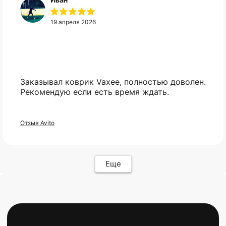
Компьютеры
Доставка
Мониторы
Оплата
19 апреля 2026
Комплектующие
Условия возврата
Кресла
FAQ
Все товары ↵
Контакты
Оферта
Заказывал коврик Vaxee, полностью доволен.
Рекомендую если есть время ждать.
Отзыв Avito
ИП Карасев Арсений Андреевич
ИНН: 711206576050
Еще
Политика конфиденциальности
Разработкa Y-S
© 2025 bytestorm. All rights reserved.