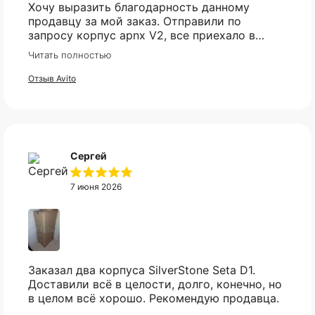
Хочу выразить благодарность данному
продавцу за мой заказ. Отправили по
запросу корпус apnx V2, все приехало в
идеале. Ценник более чем демократичный.
Читать полностью
Все доехало в установленный срок.
Отзыв Avito
Сергей
7 июня 2026
Заказал два корпуса SilverStone Seta D1.
Не нашли нужный вам
Доставили всё в целости, долго, конечно, но
товар?
в целом всё хорошо. Рекомендую продавца.