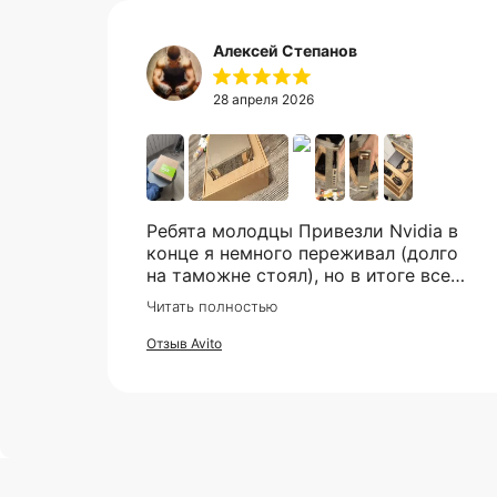
Алексей Степанов
28 апреля 2026
Ребята молодцы Привезли Nvidia в
конце я немного переживал (долго
на таможне стоял), но в итоге все
супер. Отдельное спасибо что всегда
Читать полностью
отвечали практически мгновенно,
клиентская поддержка на самом
Отзыв Avito
высоком уровне!