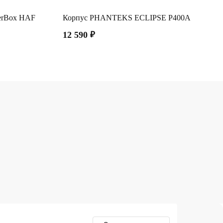
terBox HAF
Корпус PHANTEKS ECLIPSE P400A
12 590
₽