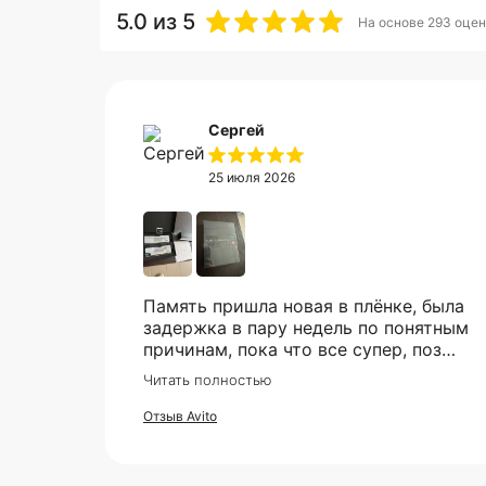
5.0
из 5
На основе 293 оцен
Сергей
25 июля 2026
Память пришла новая в плёнке, была
задержка в пару недель по понятным
причинам, пока что все супер, позже
в сборке проверю и отзыв дополню
Читать полностью
Отзыв Avito