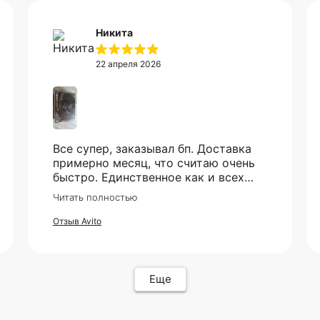
Никита
22 апреля 2026
Все супер, заказывал бп. Доставка
примерно месяц, что считаю очень
быстро. Единственное как и всех
смутило - это оплата, но все прошло
Читать полностью
гладко. Упакован товар тоже был
хорошо, в двойной коробке и в
Отзыв Avito
пупырке. Трек номер предоставили.
Еще