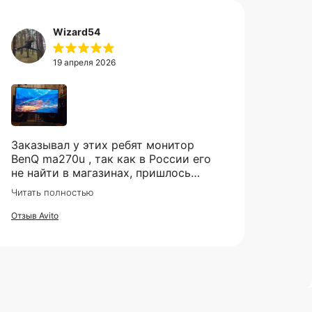
Wizard54
19 апреля 2026
Заказывал у этих ребят монитор
BenQ ma270u , так как в России его
не найти в магазинах, пришлось
заказывать из Китая. Были сначало
Читать полностью
сомнения , так как монитор
относительно не дешёвый и хрупкий
Отзыв Avito
товар, но товар пришел в целости и
сохранности, очень хорошо
упакован, как и обещали пришел
через месяц , монитор шикарный ,
не пожалел. Ребятам респект и
успехов 🤝