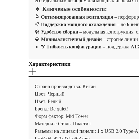
его идеальным выбором для мощных игровых ПК
🔹 Ключевые особенности:
🌀
Оптимизированная вентиляция
– перфорир
💨
Поддержка мощного охлаждения
– до
6 ве
🛠️
Удобство сборки
– модульная конструкция, 
💎
Минималистичный дизайн
– строгие линии
🔌
Гибкость конфигурации
– поддержка
ATX
Характеристики
Страна производства: Китай
Цвет: Черный
Цвет: Белый
Бренд: Be quiet!
Форм-фактор: Mid-Tower
Материал: Сталь, Пластик
Разъемы на лицевой панели: 1 x USB 2.0 Type-A
LxWxH: 450x231x463 mm