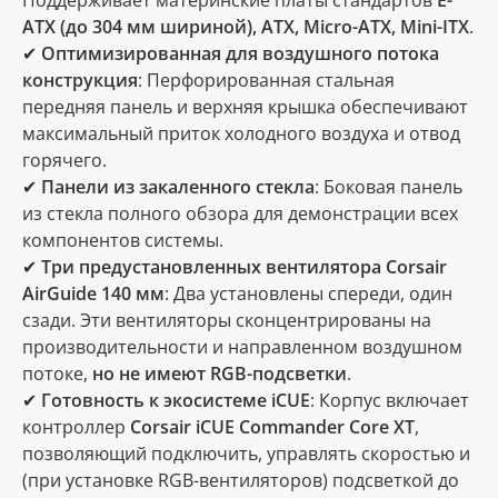
Поддерживает материнские платы стандартов
E-
ATX (до 304 мм шириной), ATX, Micro-ATX, Mini-ITX
.
✔
Оптимизированная для воздушного потока
конструкция
: Перфорированная стальная
передняя панель и верхняя крышка обеспечивают
максимальный приток холодного воздуха и отвод
горячего.
✔
Панели из закаленного стекла
: Боковая панель
из стекла полного обзора для демонстрации всех
компонентов системы.
✔
Три предустановленных вентилятора Corsair
AirGuide 140 мм
: Два установлены спереди, один
сзади. Эти вентиляторы сконцентрированы на
производительности и направленном воздушном
потоке,
но не имеют RGB-подсветки
.
✔
Готовность к экосистеме iCUE
: Корпус включает
контроллер
Corsair iCUE Commander Core XT
,
позволяющий подключить, управлять скоростью и
(при установке RGB-вентиляторов) подсветкой до