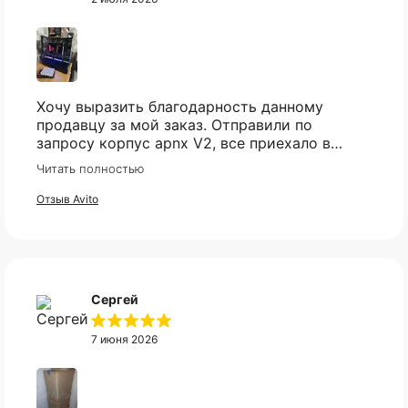
Хочу выразить благодарность данному
продавцу за мой заказ. Отправили по
запросу корпус apnx V2, все приехало в
идеале. Ценник более чем демократичный.
Читать полностью
Все доехало в установленный срок.
Отзыв Avito
Сергей
7 июня 2026