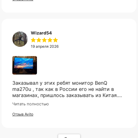
Wizard54
19 апреля 2026
КАТАЛОГ
ИНФОРМАЦИЯ
Популярное
Отзывы
Компьютеры
Доставка
Мониторы
Оплата
Комплектующие
Условия возврата
Заказывал у этих ребят монитор BenQ
Кресла
FAQ
ma270u , так как в России его не найти в
Все товары ↵
Контакты
магазинах, пришлось заказывать из Китая.
Оферта
Были сначало сомнения , так как монитор
Читать полностью
относительно не дешёвый и хрупкий товар,
но товар пришел в целости и сохранности,
Отзыв Avito
очень хорошо упакован, как и обещали
пришел через месяц , монитор шикарный , не
пожалел. Ребятам респект и успехов 🤝