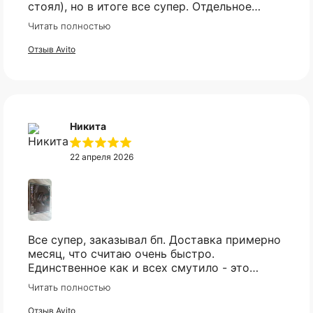
стоял), но в итоге все супер. Отдельное
спасибо что всегда отвечали практически
Читать полностью
мгновенно, клиентская поддержка на самом
высоком уровне!
Отзыв Avito
Никита
22 апреля 2026
Все супер, заказывал бп. Доставка примерно
месяц, что считаю очень быстро.
Единственное как и всех смутило - это
оплата, но все прошло гладко. Упакован
Читать полностью
товар тоже был хорошо, в двойной коробке
и в пупырке. Трек номер предоставили.
Отзыв Avito