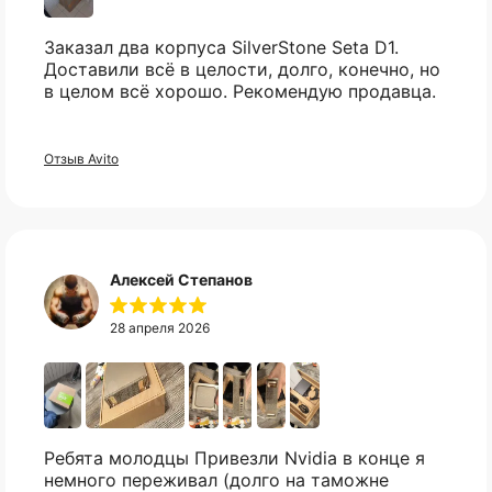
Заказал два корпуса SilverStone Seta D1.
Доставили всё в целости, долго, конечно, но
в целом всё хорошо. Рекомендую продавца.
Отзыв Avito
Не нашли нужный
вам товар?
Свяжитесь с нами в telegram, и мы
Алексей Степанов
постараемся найти то что вы искали.
28 апреля 2026
Telegram
Ребята молодцы Привезли Nvidia в конце я
немного переживал (долго на таможне