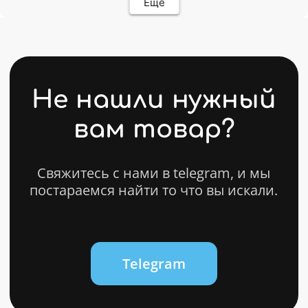
Еще
ИП Карасев Арсений Андреевич
ИНН: 711206576050
Политика конфиденциальности
Разработкa Y-S
© 2025 bytestorm. All rights reserved.
0