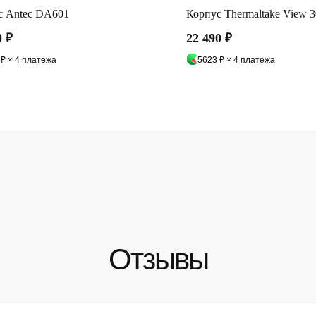
с Antec DA601
Корпус Thermaltake View 
0
₽
22 490
₽
 ₽ × 4 платежа
5623 ₽ × 4 платежа
Оплата частями
Отзывы
платите сегодня 25% стоимости покупки картой любого банк
остальное — тремя платежами раз в две недели.