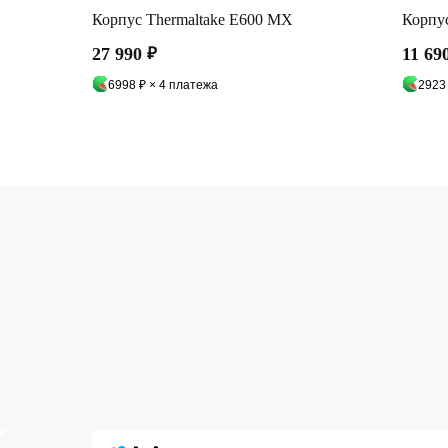
Корпус Thermaltake E600 MX
Корпу
27 990
₽
11 69
6998 ₽ × 4 платежа
2923
О