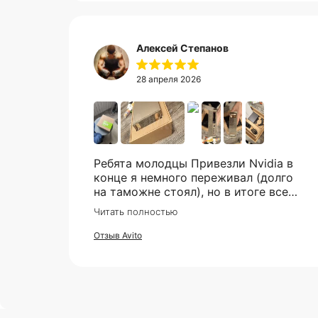
Алексей Степанов
28 апреля 2026
Ребята молодцы Привезли Nvidia в
конце я немного переживал (долго
на таможне стоял), но в итоге все
супер. Отдельное спасибо что всегда
Читать полностью
отвечали практически мгновенно,
клиентская поддержка на самом
Отзыв Avito
высоком уровне!