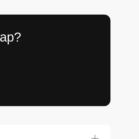
успехов 🤝
вар?