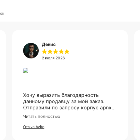
Оплата
Через
Через
Через
сегодня
2 недели
4 недели
6 недель
ок
25%
25%
25%
25%
Без комиссий и переплат
Как обычная оплата картой
Денис
Понятно
2 июля 2026
Хочу выразить благодарность
данному продавцу за мой заказ.
Отправили по запросу корпус apnx
V2, все приехало в идеале. Ценник
Читать полностью
более чем демократичный. Все
доехало в установленный срок.
Отзыв Avito