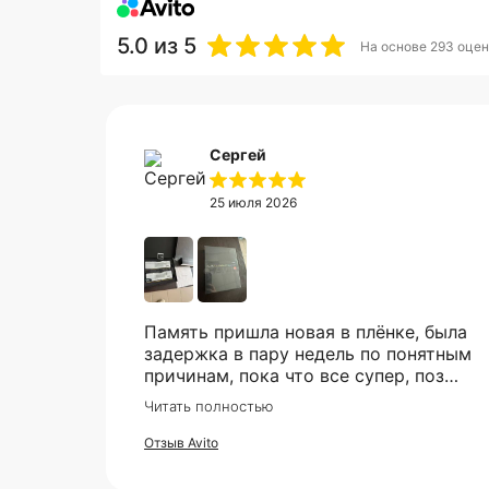
5.0
из 5
На основе 293 оцен
Сергей
25 июля 2026
Память пришла новая в плёнке, была
задержка в пару недель по понятным
причинам, пока что все супер, позже
в сборке проверю и отзыв дополню
Читать полностью
Отзыв Avito