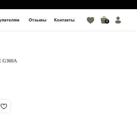
упателям
Отзывы
Контакты
0
E G360A