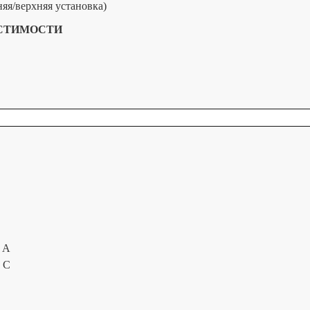
яя/верхняя установка)
ЕСТИМОСТИ
e A
e C