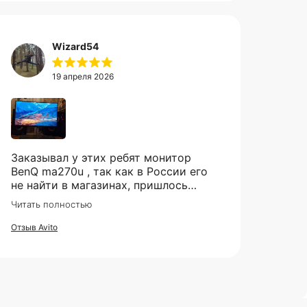
Wizard54
19 апреля 2026
Заказывал у этих ребят монитор
BenQ ma270u , так как в России его
не найти в магазинах, пришлось
заказывать из Китая. Были сначало
Читать полностью
сомнения , так как монитор
относительно не дешёвый и хрупкий
Отзыв Avito
товар, но товар пришел в целости и
сохранности, очень хорошо
упакован, как и обещали пришел
через месяц , монитор шикарный ,
не пожалел. Ребятам респект и