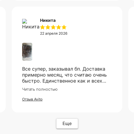
Никита
22 апреля 2026
Все супер, заказывал бп. Доставка
примерно месяц, что считаю очень
быстро. Единственное как и всех
смутило - это оплата, но все прошло
Читать полностью
гладко. Упакован товар тоже был
хорошо, в двойной коробке и в
Отзыв Avito
пупырке. Трек номер предоставили.
Еще