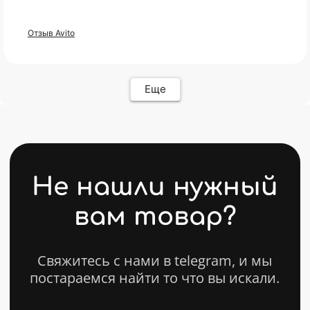
Мониторы
Оплата
Комплектующие
Условия возврата
Отзыв Avito
Кресла
FAQ
Все товары ↵
Контакты
Оферта
Еще
ИП Карасев Арсений Андреевич
ИНН: 711206576050
Политика конфиденциальности
Разработкa Y-S
© 2025 bytestorm. All rights reserved.