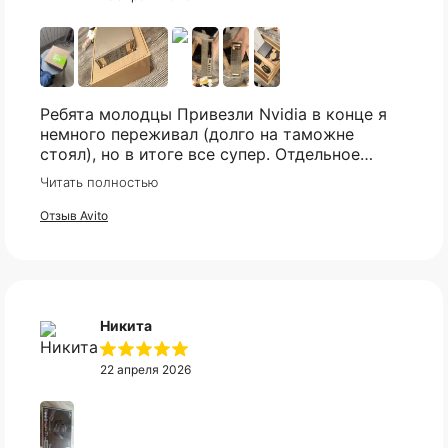
Свяжитесь с нами в telegram, и мы
постараемся найти то что вы искали.
Оплата
Через
Через
Через
сегодня
2 недели
4 недели
6 недель
25%
25%
25%
25%
Telegram
Ребята молодцы Привезли Nvidia в конце я
немного переживал (долго на таможне
стоял), но в итоге все супер. Отдельное
Без комиссий и переплат
спасибо что всегда отвечали практически
Читать полностью
Как обычная оплата картой
мгновенно, клиентская поддержка на самом
высоком уровне!
Отзыв Avito
Понятно
Никита
22 апреля 2026