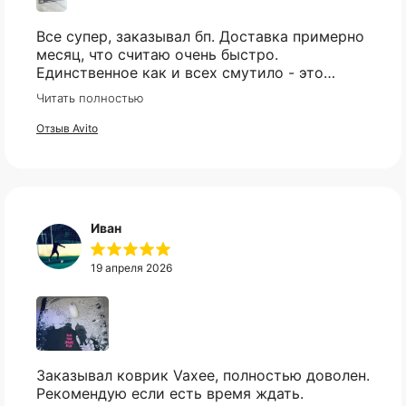
Все супер, заказывал бп. Доставка примерно
месяц, что считаю очень быстро.
Единственное как и всех смутило - это
оплата, но все прошло гладко. Упакован
Читать полностью
товар тоже был хорошо, в двойной коробке
и в пупырке. Трек номер предоставили.
Отзыв Avito
Иван
19 апреля 2026
КАТАЛОГ
ИНФОРМАЦИЯ
Заказывал коврик Vaxee, полностью доволен.
Популярное
Отзывы
Рекомендую если есть время ждать.
Компьютеры
Доставка