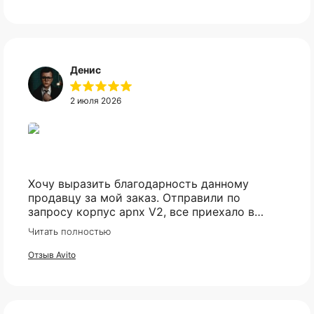
Денис
2 июля 2026
Хочу выразить благодарность данному
продавцу за мой заказ. Отправили по
запросу корпус apnx V2, все приехало в
идеале. Ценник более чем демократичный.
Читать полностью
Все доехало в установленный срок.
Отзыв Avito