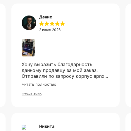
Денис
2 июля 2026
Хочу выразить благодарность
данному продавцу за мой заказ.
Отправили по запросу корпус apnx
V2, все приехало в идеале. Ценник
Читать полностью
более чем демократичный. Все
доехало в установленный срок.
Отзыв Avito
Никита