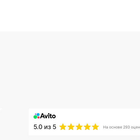
5.0
из 5
На основе 293 оцен