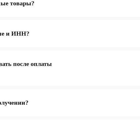
ные товары?
ые и ИНН?
вать после оплаты
КАТАЛОГ
ИН
олучении?
Популярное
Отз
Компьютеры
Дос
Мониторы
Опл
Комплектующие
Усл
Кресла
FAQ
Все товары ↵
Кон