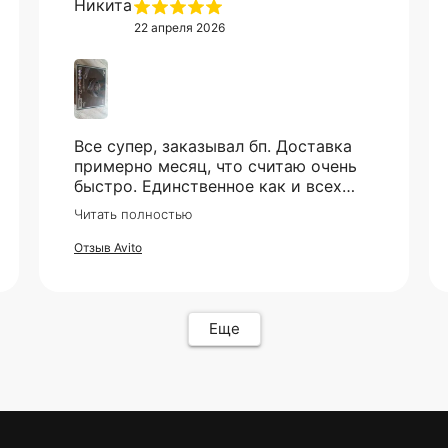
22 апреля 2026
Все супер, заказывал бп. Доставка
примерно месяц, что считаю очень
быстро. Единственное как и всех
смутило - это оплата, но все прошло
Читать полностью
гладко. Упакован товар тоже был
хорошо, в двойной коробке и в
Отзыв Avito
пупырке. Трек номер предоставили.
Еще