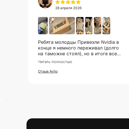
28 апреля 2026
Ребята молодцы Привезли Nvidia в
конце я немного переживал (долго
на таможне стоял), но в итоге все
супер. Отдельное спасибо что всегда
Читать полностью
отвечали практически мгновенно,
клиентская поддержка на самом
Отзыв Avito
высоком уровне!