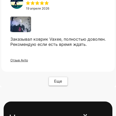
19 апреля 2026
КАТАЛОГ
ИНФОРМАЦИЯ
Популярное
Отзывы
Компьютеры
Доставка
Мониторы
Оплата
Заказывал коврик Vaxee, полностью доволен.
Комплектующие
Условия возврата
Рекомендую если есть время ждать.
Кресла
FAQ
Все товары ↵
Контакты
Оферта
Отзыв Avito
Еще
ИП Карасев Арсений Андреевич
ИНН: 711206576050