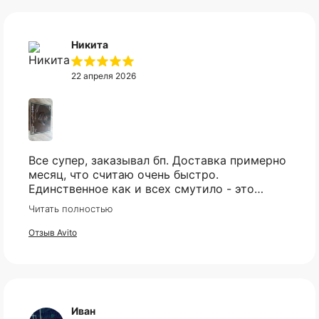
Никита
22 апреля 2026
Все супер, заказывал бп. Доставка примерно
месяц, что считаю очень быстро.
Единственное как и всех смутило - это
оплата, но все прошло гладко. Упакован
Читать полностью
товар тоже был хорошо, в двойной коробке
и в пупырке. Трек номер предоставили.
Отзыв Avito
Иван