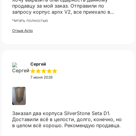
продавцу за мой заказ. Отправили по
запросу корпус apnx V2, все приехало в
идеале. Ценник более чем демократичный.
Читать полностью
Все доехало в установленный срок.
Отзыв Avito
Сергей
7 июня 2026
Оплата частями
Заказал два корпуса SilverStone Seta D1.
Доставили всё в целости, долго, конечно, но
в целом всё хорошо. Рекомендую продавца.