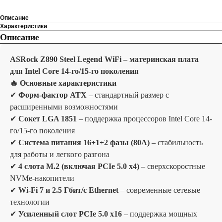
Описание
Характеристики
Описание
ASRock Z890 Steel Legend WiFi – материнская плата
для Intel Core 14-го/15-го поколения
🔥 Основные характеристики
✔
Форм-фактор ATX
– стандартный размер с
расширенными возможностями
✔
Сокет LGA 1851
– поддержка процессоров Intel Core 14-
го/15-го поколения
✔
Система питания 16+1+2 фазы (80A)
– стабильность
для работы и легкого разгона
✔
4 слота M.2 (включая PCIe 5.0 x4)
– сверхскоростные
NVMe-накопители
✔
Wi-Fi 7 и 2.5 Гбит/с Ethernet
– современные сетевые
технологии
✔
Усиленный слот PCIe 5.0 x16
– поддержка мощных