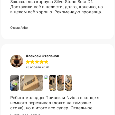
Заказал два корпуса SilverStone Seta D1.
Не нашли нужный вам
Доставили всё в целости, долго, конечно, но
товар?
в целом всё хорошо. Рекомендую продавца.
Без комиссий и переплат
Свяжитесь с нами в telegram, и мы
Как обычная оплата картой
постараемся найти то что вы искали.
Отзыв Avito
Понятно
Telegram
Алексей Степанов
28 апреля 2026
Ребята молодцы Привезли Nvidia в конце я
немного переживал (долго на таможне
стоял), но в итоге все супер. Отдельное
спасибо что всегда отвечали практически