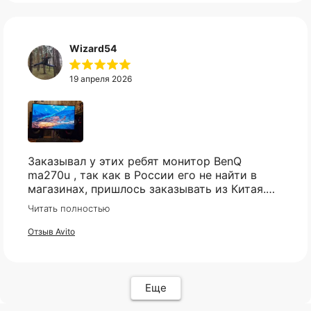
КАТАЛОГ
ИНФОРМАЦИЯ
Популярное
Отзывы
Wizard54
Компьютеры
Доставка
Мониторы
Оплата
Комплектующие
Условия возврата
19 апреля 2026
Кресла
FAQ
Все товары ↵
Контакты
Оферта
Заказывал у этих ребят монитор BenQ
ma270u , так как в России его не найти в
магазинах, пришлось заказывать из Китая.
Были сначало сомнения , так как монитор
Читать полностью
относительно не дешёвый и хрупкий товар,
ИП Карасев Арсений Андреевич
но товар пришел в целости и сохранности,
Отзыв Avito
ИНН: 711206576050
очень хорошо упакован, как и обещали
пришел через месяц , монитор шикарный , не
пожалел. Ребятам респект и успехов 🤝
Политика конфиденциальности
Еще
Разработкa Y-S