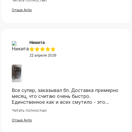
Читать полностью
мгновенно, клиентская поддержка на самом
высоком уровне!
Отзыв Avito
Никита
22 апреля 2026
Все супер, заказывал бп. Доставка примерно
месяц, что считаю очень быстро.
Единственное как и всех смутило - это
оплата, но все прошло гладко. Упакован
Читать полностью
товар тоже был хорошо, в двойной коробке
и в пупырке. Трек номер предоставили.
Отзыв Avito