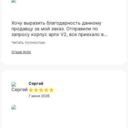
Хочу выразить благодарность данному
продавцу за мой заказ. Отправили по
запросу корпус apnx V2, все приехало в
идеале. Ценник более чем демократичный.
Читать полностью
Все доехало в установленный срок.
Отзыв Avito
Оплата частями
Сергей
Оплатите сегодня 25% стоимости покупки
картой любого банка, остальное — тремя
7 июня 2026
платежами раз в две недели.
Оплата
Через
Через
Через
сегодня
2 недели
4 недели
6 недель
25%
25%
25%
25%