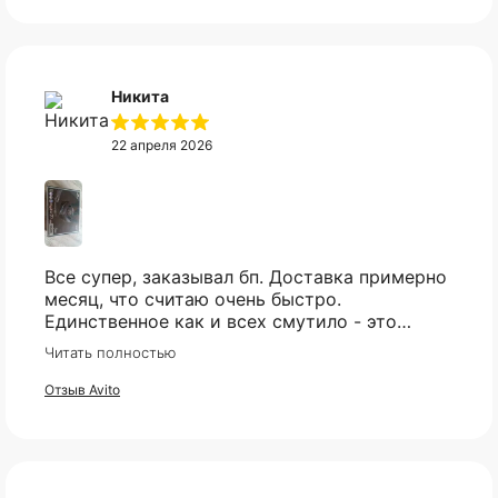
Никита
22 апреля 2026
Все супер, заказывал бп. Доставка примерно
месяц, что считаю очень быстро.
Единственное как и всех смутило - это
оплата, но все прошло гладко. Упакован
Читать полностью
товар тоже был хорошо, в двойной коробке
и в пупырке. Трек номер предоставили.
Отзыв Avito
КАТАЛОГ
ИНФОРМАЦИЯ
Популярное
Отзывы