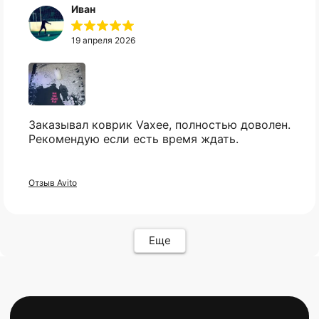
Иван
Компьютеры
Доставка
Мониторы
Оплата
Комплектующие
Условия возврата
19 апреля 2026
Кресла
FAQ
Все товары ↵
Контакты
Оферта
Заказывал коврик Vaxee, полностью доволен.
Рекомендую если есть время ждать.
Отзыв Avito
ИП Карасев Арсений Андреевич
ИНН: 711206576050
Еще
Политика конфиденциальности
Разработкa Y-S
© 2025 bytestorm. All rights reserved.