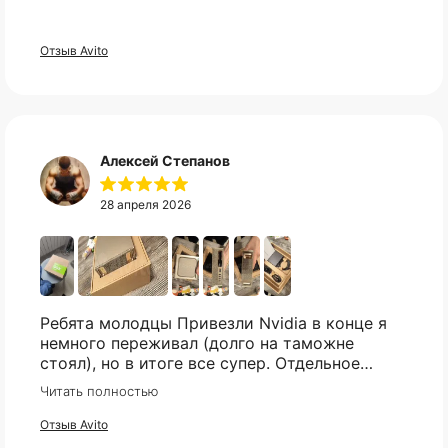
Без комиссий и переплат
Свяжитесь с нами в telegram, и мы
Отзыв Avito
постараемся найти то что вы искали.
Как обычная оплата картой
Понятно
Telegram
Алексей Степанов
28 апреля 2026
Ребята молодцы Привезли Nvidia в конце я
немного переживал (долго на таможне
стоял), но в итоге все супер. Отдельное
спасибо что всегда отвечали практически
Читать полностью
мгновенно, клиентская поддержка на самом
высоком уровне!
Отзыв Avito