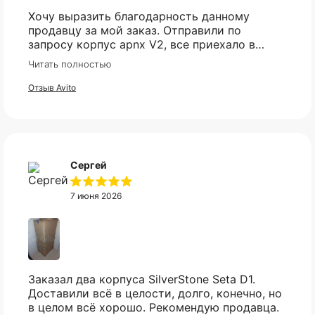
Хочу выразить благодарность данному
продавцу за мой заказ. Отправили по
запросу корпус apnx V2, все приехало в
идеале. Ценник более чем демократичный.
Читать полностью
Все доехало в установленный срок.
Отзыв Avito
Оплата частями
Сергей
Оплатите сегодня 25% стоимости покупки
7 июня 2026
картой любого банка, остальное — тремя
платежами раз в две недели.
Оплата
Через
Через
Через
сегодня
2 недели
4 недели
6 недель
Заказал два корпуса SilverStone Seta D1.
25%
25%
25%
25%
Не нашли нужный вам
Доставили всё в целости, долго, конечно, но
товар?
в целом всё хорошо. Рекомендую продавца.