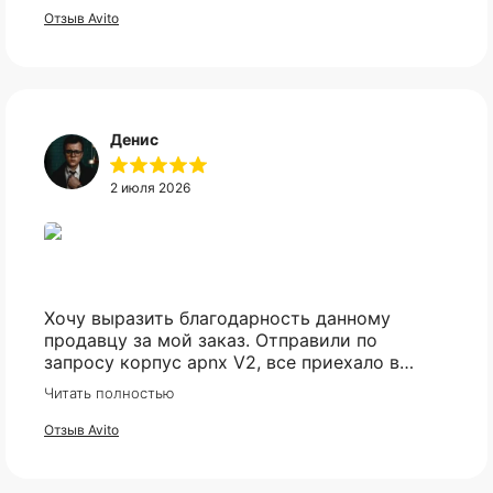
Отзыв Avito
Денис
2 июля 2026
Хочу выразить благодарность данному
продавцу за мой заказ. Отправили по
запросу корпус apnx V2, все приехало в
идеале. Ценник более чем демократичный.
Читать полностью
Все доехало в установленный срок.
Отзыв Avito