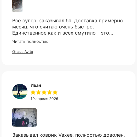
Все супер, заказывал бп. Доставка примерно
месяц, что считаю очень быстро.
Единственное как и всех смутило - это
оплата, но все прошло гладко. Упакован
Читать полностью
товар тоже был хорошо, в двойной коробке
и в пупырке. Трек номер предоставили.
Отзыв Avito
КАТАЛОГ
ИНФОРМАЦИЯ
Иван
Популярное
Отзывы
19 апреля 2026
Компьютеры
Доставка
Мониторы
Оплата
Комплектующие
Условия возврата
Кресла
FAQ
Все товары ↵
Контакты
Оферта
Заказывал коврик Vaxee, полностью доволен.