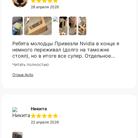
28 апреля 2026
Ребята молодцы Привезли Nvidia в конце я
немного переживал (долго на таможне
стоял), но в итоге все супер. Отдельное
спасибо что всегда отвечали практически
Читать полностью
мгновенно, клиентская поддержка на самом
высоком уровне!
Отзыв Avito
Никита
22 апреля 2026