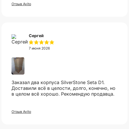
Отзыв Avito
Сергей
7 июня 2026
Заказал два корпуса SilverStone Seta D1.
Доставили всё в целости, долго, конечно, но
Не нашли нужный вам
в целом всё хорошо. Рекомендую продавца.
товар?
Отзыв Avito
Свяжитесь с нами в telegram, и мы
постараемся найти то что вы искали.