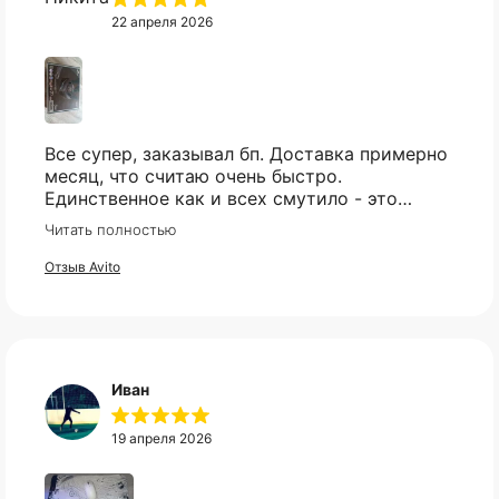
22 апреля 2026
Все супер, заказывал бп. Доставка примерно
месяц, что считаю очень быстро.
Единственное как и всех смутило - это
оплата, но все прошло гладко. Упакован
Читать полностью
товар тоже был хорошо, в двойной коробке
и в пупырке. Трек номер предоставили.
Отзыв Avito
КАТАЛОГ
ИНФОРМАЦИЯ
Иван
Популярное
Отзывы
Компьютеры
Доставка
19 апреля 2026
Мониторы
Оплата
Комплектующие
Условия возврата
Кресла
FAQ