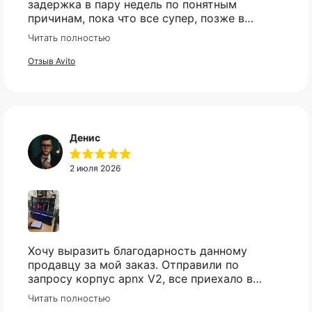
задержка в пару недель по понятным
причинам, пока что все супер, позже в
сборке проверю и отзыв дополню
Читать полностью
Отзыв Avito
Денис
2 июля 2026
Хочу выразить благодарность данному
продавцу за мой заказ. Отправили по
запросу корпус apnx V2, все приехало в
идеале. Ценник более чем демократичный.
Читать полностью
Все доехало в установленный срок.