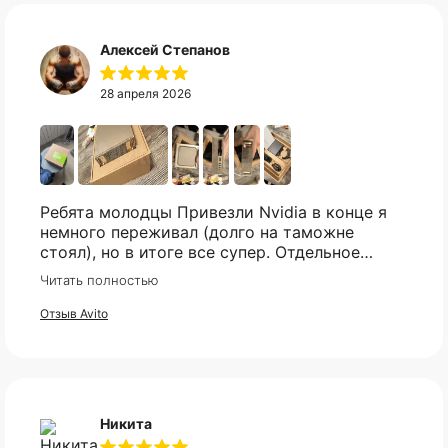
Алексей Степанов
Telegram
28 апреля 2026
Ребята молодцы Привезли Nvidia в конце я
немного переживал (долго на таможне
стоял), но в итоге все супер. Отдельное
спасибо что всегда отвечали практически
Читать полностью
мгновенно, клиентская поддержка на самом
высоком уровне!
Отзыв Avito
Никита