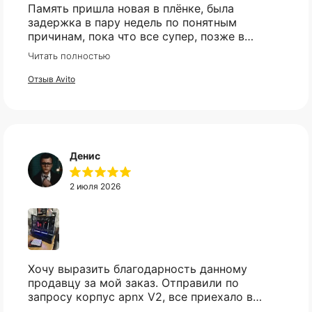
Память пришла новая в плёнке, была
задержка в пару недель по понятным
причинам, пока что все супер, позже в
сборке проверю и отзыв дополню
Читать полностью
Отзыв Avito
Денис
2 июля 2026
Хочу выразить благодарность данному
продавцу за мой заказ. Отправили по
запросу корпус apnx V2, все приехало в
идеале. Ценник более чем демократичный.