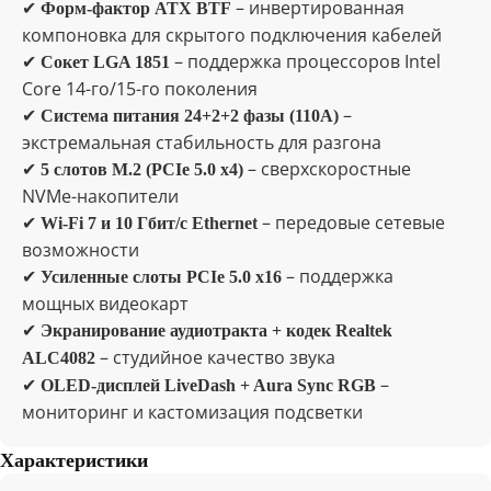
✔
– инвертированная
Форм-фактор ATX BTF
компоновка для скрытого подключения кабелей
✔
– поддержка процессоров Intel
Сокет LGA 1851
Core 14-го/15-го поколения
✔
–
Система питания 24+2+2 фазы (110A)
экстремальная стабильность для разгона
✔
– сверхскоростные
5 слотов M.2 (PCIe 5.0 x4)
NVMe-накопители
✔
– передовые сетевые
Wi-Fi 7 и 10 Гбит/с Ethernet
возможности
✔
– поддержка
Усиленные слоты PCIe 5.0 x16
мощных видеокарт
✔
Экранирование аудиотракта + кодек Realtek
– студийное качество звука
ALC4082
✔
–
OLED-дисплей LiveDash + Aura Sync RGB
мониторинг и кастомизация подсветки
Отзывы
Характеристики