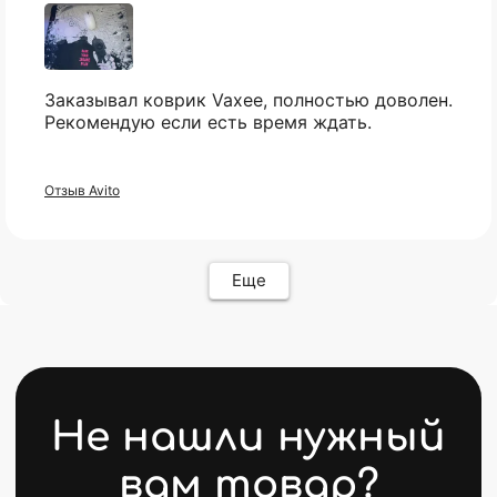
КАТАЛОГ
ИНФОРМАЦИЯ
Популярное
Отзывы
Компьютеры
Доставка
Заказывал коврик Vaxee, полностью доволен.
Мониторы
Оплата
Рекомендую если есть время ждать.
Комплектующие
Условия возврата
Кресла
FAQ
Все товары ↵
Контакты
Отзыв Avito
Оферта
Еще
ИП Карасев Арсений Андреевич
ИНН: 711206576050
Политика конфиденциальности
Разработкa Y-S