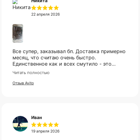
Никита
22 апреля 2026
Все супер, заказывал бп. Доставка примерно
месяц, что считаю очень быстро.
Единственное как и всех смутило - это
оплата, но все прошло гладко. Упакован
Читать полностью
товар тоже был хорошо, в двойной коробке
и в пупырке. Трек номер предоставили.
Отзыв Avito
Иван
19 апреля 2026