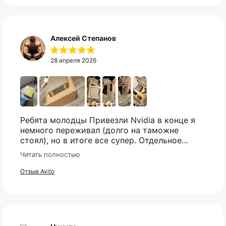
Не нашли нужный
вам товар?
Алексей Степанов
Свяжитесь с нами в telegram, и мы
постараемся найти то что вы искали.
28 апреля 2026
Telegram
Ребята молодцы Привезли Nvidia в конце я
немного переживал (долго на таможне
стоял), но в итоге все супер. Отдельное
спасибо что всегда отвечали практически
Читать полностью
мгновенно, клиентская поддержка на самом
высоком уровне!
Отзыв Avito