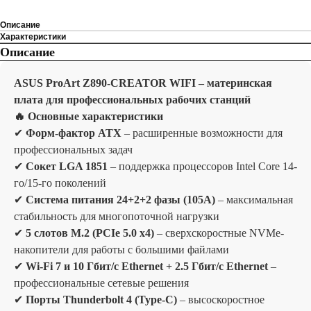
Описание
Характеристики
Описание
ASUS ProArt Z890-CREATOR WIFI – материнская
плата для профессиональных рабочих станций
🔥 Основные характеристики
✔
Форм-фактор ATX
– расширенные возможности для
профессиональных задач
✔
Сокет LGA 1851
– поддержка процессоров Intel Core 14-
го/15-го поколений
✔
Система питания 24+2+2 фазы (105A)
– максимальная
стабильность для многопоточной нагрузки
✔
5 слотов M.2 (PCIe 5.0 x4)
– сверхскоростные NVMe-
накопители для работы с большими файлами
✔
Wi-Fi 7 и 10 Гбит/с Ethernet + 2.5 Гбит/с Ethernet
–
профессиональные сетевые решения
✔
Порты Thunderbolt 4 (Type-C)
– высоскоростное