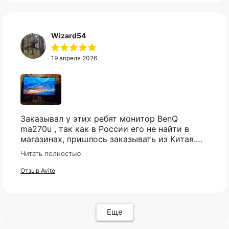
КАТАЛОГ
ИНФОРМАЦИЯ
Популярное
Отзывы
Wizard54
Компьютеры
Доставка
Мониторы
Оплата
Комплектующие
Условия возврата
19 апреля 2026
Кресла
FAQ
Все товары ↵
Контакты
Оферта
Заказывал у этих ребят монитор BenQ
ma270u , так как в России его не найти в
магазинах, пришлось заказывать из Китая.
Были сначало сомнения , так как монитор
Читать полностью
относительно не дешёвый и хрупкий товар,
ИП Карасев Арсений Андреевич
но товар пришел в целости и сохранности,
Отзыв Avito
ИНН: 711206576050
очень хорошо упакован, как и обещали
пришел через месяц , монитор шикарный , не
пожалел. Ребятам респект и успехов 🤝
Политика конфиденциальности
Еще
Разработкa Y-S