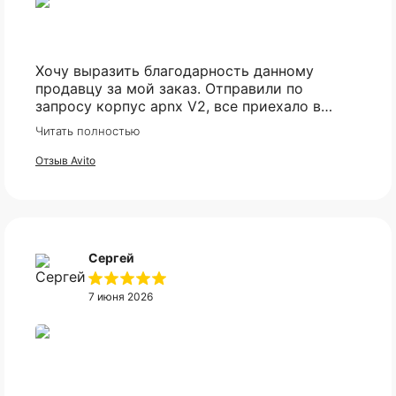
Хочу выразить благодарность данному
продавцу за мой заказ. Отправили по
запросу корпус apnx V2, все приехало в
идеале. Ценник более чем демократичный.
Читать полностью
Все доехало в установленный срок.
Отзыв Avito
Оплата частями
Сергей
Оплатите сегодня 25% стоимости покупки
картой любого банка, остальное — тремя
7 июня 2026
платежами раз в две недели.
Оплата
Через
Через
Через
сегодня
2 недели
4 недели
6 недель
25%
25%
25%
25%