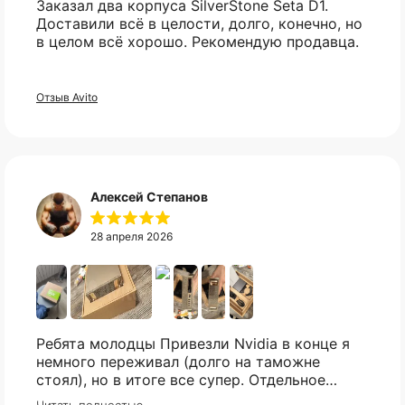
Заказал два корпуса SilverStone Seta D1.
Не нашли нужный вам
Доставили всё в целости, долго, конечно, но
товар?
в целом всё хорошо. Рекомендую продавца.
Без комиссий и переплат
Свяжитесь с нами в telegram, и мы
Как обычная оплата картой
постараемся найти то что вы искали.
Отзыв Avito
Понятно
Telegram
Алексей Степанов
28 апреля 2026
Ребята молодцы Привезли Nvidia в конце я
немного переживал (долго на таможне
стоял), но в итоге все супер. Отдельное
спасибо что всегда отвечали практически