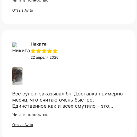
Читать полностью
мгновенно, клиентская поддержка на самом
высоком уровне!
Отзыв Avito
Никита
22 апреля 2026
Все супер, заказывал бп. Доставка примерно
месяц, что считаю очень быстро.
Единственное как и всех смутило - это
оплата, но все прошло гладко. Упакован
Читать полностью
товар тоже был хорошо, в двойной коробке
и в пупырке. Трек номер предоставили.
Отзыв Avito