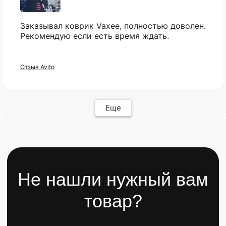
Популярное
Отзывы
Заказывал коврик Vaxee, полностью доволен.
Компьютеры
Доставка
Рекомендую если есть время ждать.
Мониторы
Оплата
Комплектующие
Условия возврата
Кресла
FAQ
Отзыв Avito
Все товары ↵
Контакты
Оферта
Еще
ИП Карасев Арсений Андреевич
ИНН: 711206576050
Политика конфиденциальности
Разработкa Y-S