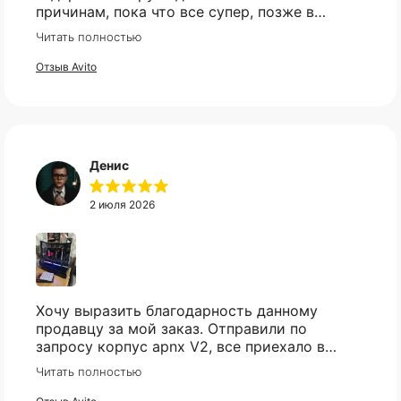
причинам, пока что все супер, позже в
сборке проверю и отзыв дополню
Читать полностью
Отзыв Avito
Денис
2 июля 2026
Хочу выразить благодарность данному
продавцу за мой заказ. Отправили по
запросу корпус apnx V2, все приехало в
идеале. Ценник более чем демократичный.
Читать полностью
Все доехало в установленный срок.