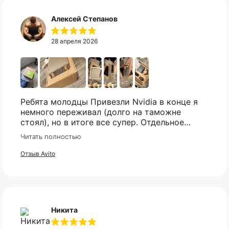
платежами раз в две недели.
товар?
Алексей Степанов
Свяжитесь с нами в telegram, и мы
Оплата
Через
Через
Через
28 апреля 2026
сегодня
2 недели
4 недели
6 недель
постараемся найти то что вы искали.
25%
25%
25%
25%
Telegram
Без комиссий и переплат
Ребята молодцы Привезли Nvidia в конце я
немного переживал (долго на таможне
Как обычная оплата картой
стоял), но в итоге все супер. Отдельное
спасибо что всегда отвечали практически
Читать полностью
Понятно
мгновенно, клиентская поддержка на самом
высоком уровне!
Отзыв Avito
Никита