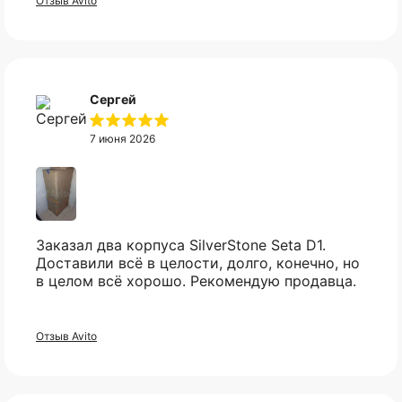
Отзыв Avito
Сергей
7 июня 2026
Заказал два корпуса SilverStone Seta D1.
Доставили всё в целости, долго, конечно, но
в целом всё хорошо. Рекомендую продавца.
Оплата частями
Отзыв Avito
Оплатите сегодня 25% стоимости покупки
Не нашли нужный вам
картой любого банка, остальное — тремя