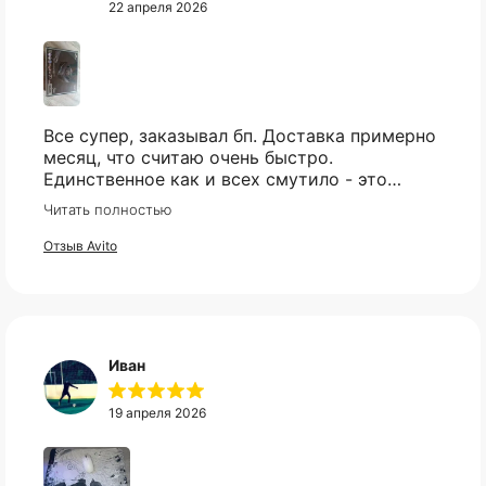
22 апреля 2026
Все супер, заказывал бп. Доставка примерно
месяц, что считаю очень быстро.
Единственное как и всех смутило - это
оплата, но все прошло гладко. Упакован
Читать полностью
товар тоже был хорошо, в двойной коробке
и в пупырке. Трек номер предоставили.
Отзыв Avito
Иван
19 апреля 2026
КАТАЛОГ
ИНФОРМАЦИЯ