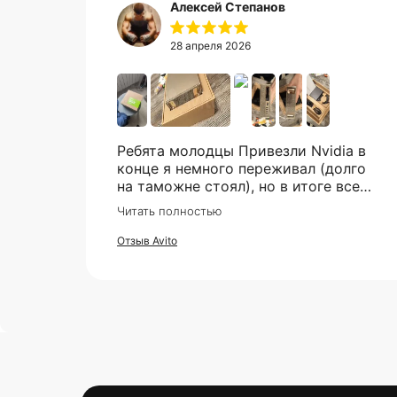
Алексей Степанов
28 апреля 2026
Ребята молодцы Привезли Nvidia в
конце я немного переживал (долго
на таможне стоял), но в итоге все
супер. Отдельное спасибо что всегда
Читать полностью
отвечали практически мгновенно,
клиентская поддержка на самом
Отзыв Avito
высоком уровне!