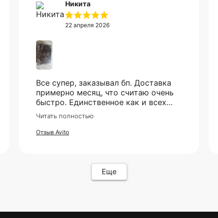
Без комиссий и переплат
Как обычная оплата картой
Никита
Понятно
22 апреля 2026
Все супер, заказывал бп. Доставка
примерно месяц, что считаю очень
быстро. Единственное как и всех
смутило - это оплата, но все прошло
Читать полностью
гладко. Упакован товар тоже был
хорошо, в двойной коробке и в
Отзыв Avito
пупырке. Трек номер предоставили.
Еще