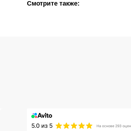
Смотрите также:
5.0
из 5
На основе 293 оцен