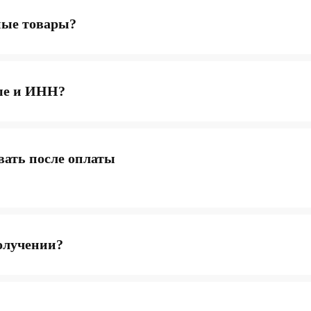
ные товары?
ые и ИНН?
вать после оплаты
КАТАЛОГ
ИН
олучении?
Популярное
Отз
Компьютеры
Дос
Мониторы
Опл
Комплектующие
Усл
Кресла
FAQ