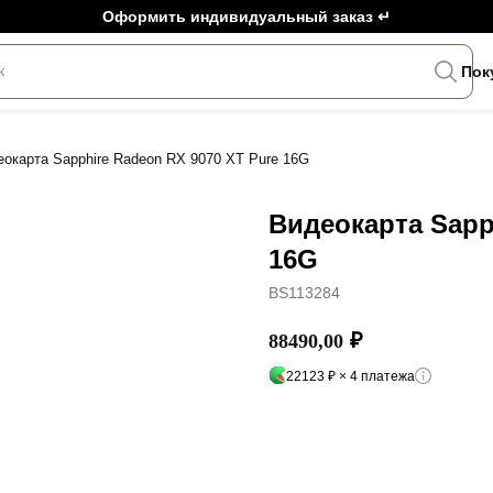
Оформить индивидуальный заказ ↵
к
Пок
окарта Sapphire Radeon RX 9070 XT Pure 16G
Видеокарта Sapp
16G
BS113284
₽
88490,00
22123 ₽ × 4 платежа
Добавить в корзину