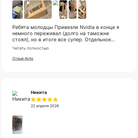
постараемся найти то что вы искали.
Ребята молодцы Привезли Nvidia в конце я
Telegram
немного переживал (долго на таможне
стоял), но в итоге все супер. Отдельное
спасибо что всегда отвечали практически
Читать полностью
мгновенно, клиентская поддержка на самом
высоком уровне!
Отзыв Avito
Никита
22 апреля 2026