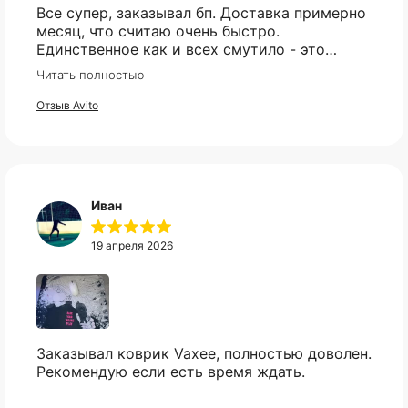
Все супер, заказывал бп. Доставка примерно
месяц, что считаю очень быстро.
Единственное как и всех смутило - это
оплата, но все прошло гладко. Упакован
Читать полностью
товар тоже был хорошо, в двойной коробке
и в пупырке. Трек номер предоставили.
Отзыв Avito
Иван
19 апреля 2026
КАТАЛОГ
ИНФОРМАЦИЯ
Заказывал коврик Vaxee, полностью доволен.
Популярное
Отзывы
Рекомендую если есть время ждать.
Компьютеры
Доставка
Мониторы
Оплата