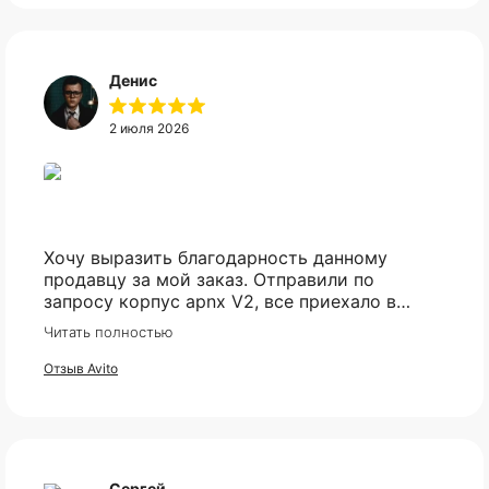
Денис
2 июля 2026
Хочу выразить благодарность данному
продавцу за мой заказ. Отправили по
запросу корпус apnx V2, все приехало в
идеале. Ценник более чем демократичный.
Читать полностью
Все доехало в установленный срок.
Отзыв Avito
Сергей