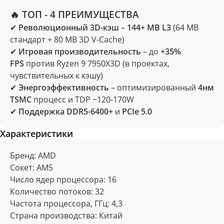
🔥
ТОП - 4 ПРЕИМУЩЕСТВА
✔
Революционный 3D-кэш
–
144+ MB L3
(64 MB
стандарт + 80 MB 3D V-Cache)
✔
Игровая производительность
– до
+35%
FPS
против Ryzen 9 7950X3D (в проектах,
чувствительных к кэшу)
✔
Энергоэффективность
– оптимизированный
4нм
TSMC
процесс и TDP ~120-170W
✔
Поддержка DDR5-6400+
и
PCIe 5.0
Характеристики
Отзывы
Бренд: AMD
Сокет: AM5
Число ядер процессора: 16
Количество потоков: 32
Частота процессора, ГГц: 4,3
Страна производства: Китай