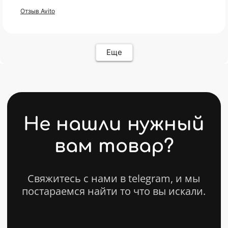
Комплектующие
Условия возврата
Отзыв Avito
Кресла
FAQ
Все товары ↵
Контакты
Оферта
Еще
ИП Карасев Арсений Андреевич
ИНН: 711206576050
Политика конфиденциальности
Разработкa Y-S
© 2025 bytestorm. All rights reserved.