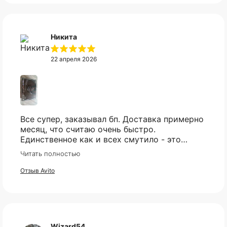
Никита
22 апреля 2026
Все супер, заказывал бп. Доставка примерно
месяц, что считаю очень быстро.
Единственное как и всех смутило - это
оплата, но все прошло гладко. Упакован
Читать полностью
товар тоже был хорошо, в двойной коробке
и в пупырке. Трек номер предоставили.
Отзыв Avito
Wizard54