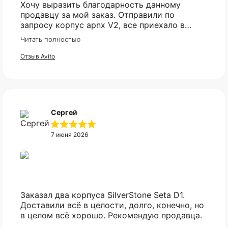
Хочу выразить благодарность данному
продавцу за мой заказ. Отправили по
запросу корпус apnx V2, все приехало в
идеале. Ценник более чем демократичный.
Читать полностью
Все доехало в установленный срок.
Отзыв Avito
Сергей
7 июня 2026
Оплата частями
Заказал два корпуса SilverStone Seta D1.
Доставили всё в целости, долго, конечно, но
в целом всё хорошо. Рекомендую продавца.