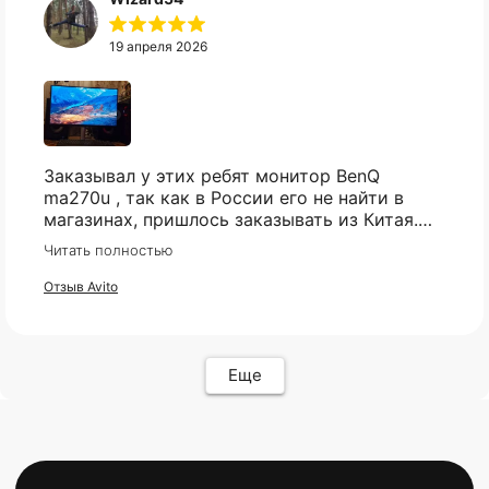
19 апреля 2026
КАТАЛОГ
ИНФОРМАЦИЯ
Популярное
Отзывы
Компьютеры
Доставка
Заказывал у этих ребят монитор BenQ
Мониторы
Оплата
ma270u , так как в России его не найти в
Комплектующие
Условия возврата
магазинах, пришлось заказывать из Китая.
Кресла
FAQ
Были сначало сомнения , так как монитор
Все товары ↵
Контакты
Читать полностью
относительно не дешёвый и хрупкий товар,
Оферта
но товар пришел в целости и сохранности,
Отзыв Avito
очень хорошо упакован, как и обещали
пришел через месяц , монитор шикарный , не
пожалел. Ребятам респект и успехов 🤝
Еще
ИП Карасев Арсений Андреевич
ИНН: 711206576050