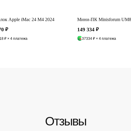
лок Apple iMac 24 М4 2024
Мини-ПК Minisforum UM
70
₽
149 334
₽
18 ₽ × 4 платежа
37334 ₽ × 4 платежа
Оплата частями
платите сегодня 25% стоимости покупки картой любого банк
остальное — тремя платежами раз в две недели.
Отзывы