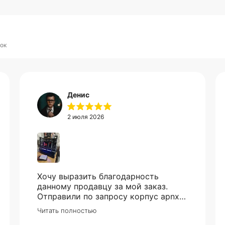
Оплата
Через
Через
Через
сегодня
2 недели
4 недели
6 недель
25%
25%
25%
25%
ок
Без комиссий и переплат
Как обычная оплата картой
Понятно
Денис
2 июля 2026
Хочу выразить благодарность
данному продавцу за мой заказ.
Отправили по запросу корпус apnx
V2, все приехало в идеале. Ценник
Читать полностью
более чем демократичный. Все