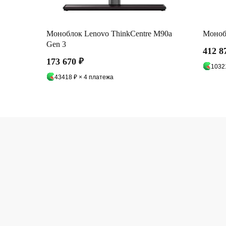
Моноблок Lenovo ThinkCentre M90a
Моноб
Gen 3
412 8
173 670
₽
1032
43418 ₽ × 4 платежа
О