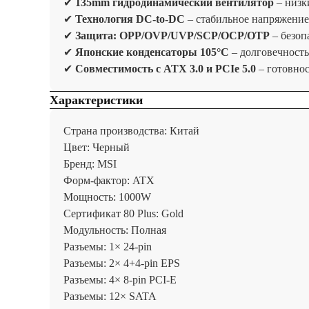
✔
135mm гидродинамический вентилятор
– низк
✔
Технология DC-to-DC
– стабильное напряжение
✔
Защита: OPP/OVP/UVP/SCP/OCP/OTP
– безоп
✔
Японские конденсаторы 105°C
– долговечность
✔
Совместимость с ATX 3.0 и PCIe 5.0
– готовнос
Характеристики
Страна производства: Китай
Цвет: Черный
Бренд: MSI
Форм-фактор: ATX
Мощность: 1000W
Сертификат 80 Plus: Gold
Модульность: Полная
Разъемы: 1× 24-pin
Разъемы: 2× 4+4-pin EPS
Разъемы: 4× 8-pin PCI-E
Разъемы: 12× SATA