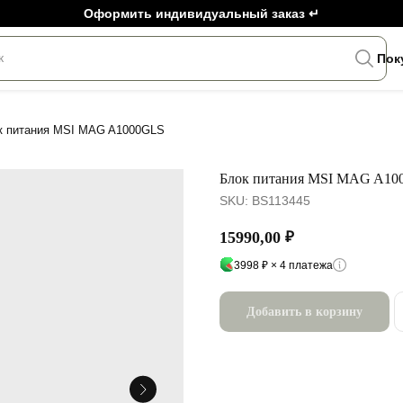
Оформить индивидуальный заказ ↵
к
Пок
к питания MSI MAG A1000GLS
Блок питания MSI MAG A10
SKU:
BS113445
15990,00
₽
3998 ₽ × 4 платежа
Добавить в корзину