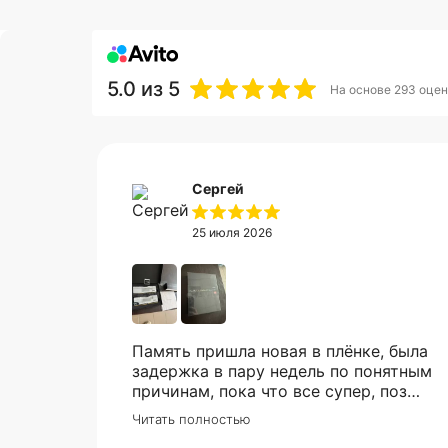
5.0
из 5
На основе 293 оцен
Сергей
25 июля 2026
Память пришла новая в плёнке, была
задержка в пару недель по понятным
причинам, пока что все супер, позже
в сборке проверю и отзыв дополню
Читать полностью