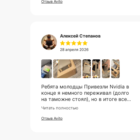
Отзыв Avito
Алексей Степанов
28 апреля 2026
Ребята молодцы Привезли Nvidia в
конце я немного переживал (долго
на таможне стоял), но в итоге все
супер. Отдельное спасибо что всегда
Читать полностью
отвечали практически мгновенно,
клиентская поддержка на самом
Отзыв Avito
высоком уровне!