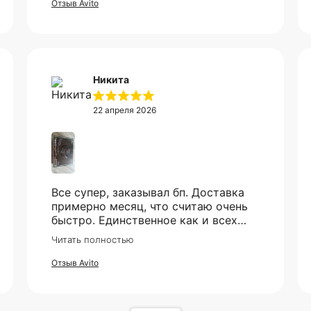
доехало в установленный срок.
Отзыв Avito
Никита
22 апреля 2026
Все супер, заказывал бп. Доставка
примерно месяц, что считаю очень
быстро. Единственное как и всех
смутило - это оплата, но все прошло
Читать полностью
гладко. Упакован товар тоже был
хорошо, в двойной коробке и в
Отзыв Avito
пупырке. Трек номер предоставили.