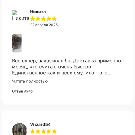
Никита
22 апреля 2026
Все супер, заказывал бп. Доставка примерно
месяц, что считаю очень быстро.
Единственное как и всех смутило - это
оплата, но все прошло гладко. Упакован
Читать полностью
товар тоже был хорошо, в двойной коробке
и в пупырке. Трек номер предоставили.
Отзыв Avito
КАТАЛОГ
ИНФОРМАЦИЯ
Wizard54
Популярное
Отзывы
Компьютеры
Доставка