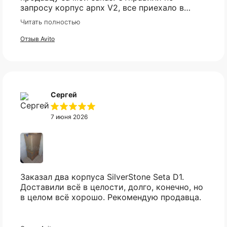
запросу корпус apnx V2, все приехало в
идеале. Ценник более чем демократичный.
Читать полностью
Все доехало в установленный срок.
Отзыв Avito
Сергей
7 июня 2026
Заказал два корпуса SilverStone Seta D1.
Доставили всё в целости, долго, конечно, но
Не нашли нужный вам
в целом всё хорошо. Рекомендую продавца.
товар?