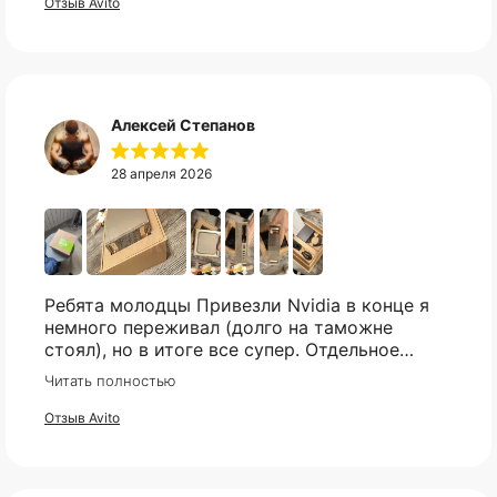
Отзыв Avito
Свяжитесь с нами в telegram, и мы
постараемся найти то что вы искали.
Telegram
Алексей Степанов
28 апреля 2026
Ребята молодцы Привезли Nvidia в конце я
немного переживал (долго на таможне
стоял), но в итоге все супер. Отдельное
спасибо что всегда отвечали практически
Читать полностью
мгновенно, клиентская поддержка на самом
высоком уровне!
Отзыв Avito