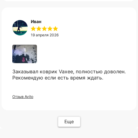
Популярное
Отзывы
Компьютеры
Доставка
Иван
Мониторы
Оплата
Комплектующие
Условия возврата
19 апреля 2026
Кресла
FAQ
Все товары ↵
Контакты
Оферта
Заказывал коврик Vaxee, полностью доволен.
Рекомендую если есть время ждать.
ИП Карасев Арсений Андреевич
Отзыв Avito
ИНН: 711206576050
Политика конфиденциальности
Еще
Разработкa Y-S