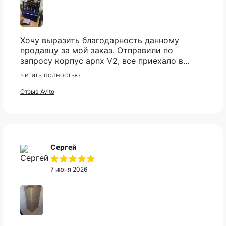
Хочу выразить благодарность данному
продавцу за мой заказ. Отправили по
запросу корпус apnx V2, все приехало в
идеале. Ценник более чем демократичный.
Читать полностью
Все доехало в установленный срок.
Отзыв Avito
Оплата частями
Оплатите сегодня 25% стоимости покупки
Сергей
картой любого банка, остальное — тремя
платежами раз в две недели.
7 июня 2026
Оплата
Через
Через
Через
сегодня
2 недели
4 недели
6 недель
25%
25%
25%
25%
Не нашли нужный вам