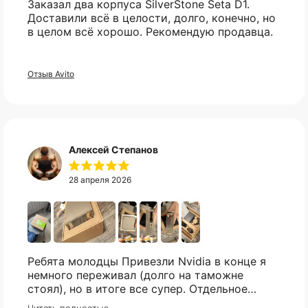
Заказал два корпуса SilverStone Seta D1.
товар?
Доставили всё в целости, долго, конечно, но
в целом всё хорошо. Рекомендую продавца.
Без комиссий и переплат
Свяжитесь с нами в telegram, и мы
Как обычная оплата картой
постараемся найти то что вы искали.
Отзыв Avito
Понятно
Telegram
Алексей Степанов
28 апреля 2026
Ребята молодцы Привезли Nvidia в конце я
немного переживал (долго на таможне
стоял), но в итоге все супер. Отдельное
спасибо что всегда отвечали практически