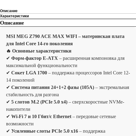
Описание
Характеристики
Описание
MSI MEG Z790 ACE MAX WIFI – материнская плата
для Intel Core 14-го поколения
🔥 Основные характеристики
✔
Форм-фактор E-ATX
– расширенная компоновка для
максимальной функциональности
✔
Сокет LGA 1700
– поддержка процессоров Intel Core 12-
14 поколений
✔
Система питания 24+1+2 фазы (105A)
– экстремальная
стабильность для разгона
✔
5 слотов M.2 (PCIe 5.0 x4)
– сверхскоростные NVMe-
накопители
✔
Wi-Fi 7 и 10 Гбит/с Ethernet
– передовые сетевые
возможности
✔
Усиленные слоты PCIe 5.0 x16
– поддержка