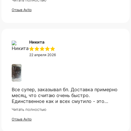
Читать полностью
мгновенно, клиентская поддержка на самом
высоком уровне!
Отзыв Avito
Никита
22 апреля 2026
Все супер, заказывал бп. Доставка примерно
месяц, что считаю очень быстро.
Единственное как и всех смутило - это
оплата, но все прошло гладко. Упакован
Читать полностью
товар тоже был хорошо, в двойной коробке
и в пупырке. Трек номер предоставили.
Отзыв Avito
КАТАЛОГ
ИНФОРМАЦИЯ