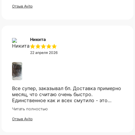
высоком уровне!
Отзыв Avito
Никита
22 апреля 2026
Все супер, заказывал бп. Доставка примерно
месяц, что считаю очень быстро.
Единственное как и всех смутило - это
оплата, но все прошло гладко. Упакован
Читать полностью
товар тоже был хорошо, в двойной коробке
и в пупырке. Трек номер предоставили.
Отзыв Avito
КАТАЛОГ
ИНФОРМАЦИЯ