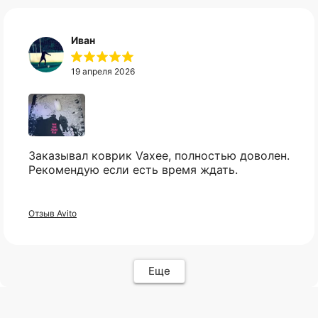
Популярное
Отзывы
Компьютеры
Доставка
Иван
Мониторы
Оплата
Комплектующие
Условия возврата
19 апреля 2026
Кресла
FAQ
Все товары ↵
Контакты
Оферта
Заказывал коврик Vaxee, полностью доволен.
Рекомендую если есть время ждать.
ИП Карасев Арсений Андреевич
Отзыв Avito
ИНН: 711206576050
Политика конфиденциальности
Еще
Разработкa Y-S