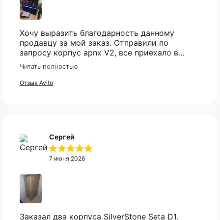
Хочу выразить благодарность данному
продавцу за мой заказ. Отправили по
запросу корпус apnx V2, все приехало в
идеале. Ценник более чем демократичный.
Читать полностью
Все доехало в установленный срок.
Отзыв Avito
Оплата частями
Сергей
Оплатите сегодня 25% стоимости покупки
картой любого банка, остальное — тремя
платежами раз в две недели.
7 июня 2026
Оплата
Через
Через
Через
сегодня
2 недели
4 недели
6 недель
25%
25%
25%
25%
Не нашли нужный вам
Заказал два корпуса SilverStone Seta D1.