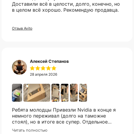
Доставили всё в целости, долго, конечно, но
товар?
в целом всё хорошо. Рекомендую продавца.
Без комиссий и переплат
Свяжитесь с нами в telegram, и мы
Как обычная оплата картой
постараемся найти то что вы искали.
Отзыв Avito
Понятно
Telegram
Алексей Степанов
28 апреля 2026
Ребята молодцы Привезли Nvidia в конце я
немного переживал (долго на таможне
стоял), но в итоге все супер. Отдельное
спасибо что всегда отвечали практически
Читать полностью
мгновенно, клиентская поддержка на самом