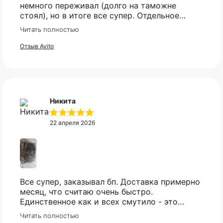
немного переживал (долго на таможне
стоял), но в итоге все супер. Отдельное
спасибо что всегда отвечали практически
Читать полностью
мгновенно, клиентская поддержка на самом
высоком уровне!
Отзыв Avito
Никита
22 апреля 2026
Все супер, заказывал бп. Доставка примерно
месяц, что считаю очень быстро.
Единственное как и всех смутило - это
оплата, но все прошло гладко. Упакован
Читать полностью
товар тоже был хорошо, в двойной коробке