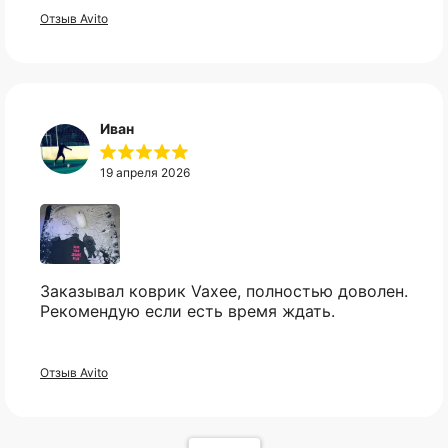
и в пупырке. Трек номер предоставили.
Отзыв Avito
КАТАЛОГ
ИНФОРМАЦИЯ
Популярное
Отзывы
Компьютеры
Доставка
Мониторы
Оплата
Иван
Комплектующие
Условия возврата
Кресла
FAQ
19 апреля 2026
Все товары ↵
Контакты
Оферта
Заказывал коврик Vaxee, полностью доволен.
Рекомендую если есть время ждать.
ИП Карасев Арсений Андреевич
ИНН: 711206576050
Отзыв Avito
Политика конфиденциальности