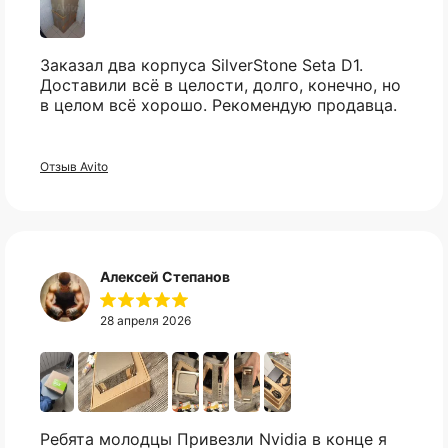
Не нашли нужный вам
Без комиссий и переплат
Заказал два корпуса SilverStone Seta D1.
товар?
Доставили всё в целости, долго, конечно, но
Как обычная оплата картой
в целом всё хорошо. Рекомендую продавца.
Свяжитесь с нами в telegram, и мы
постараемся найти то что вы искали.
Понятно
Отзыв Avito
Telegram
Алексей Степанов
28 апреля 2026
Ребята молодцы Привезли Nvidia в конце я