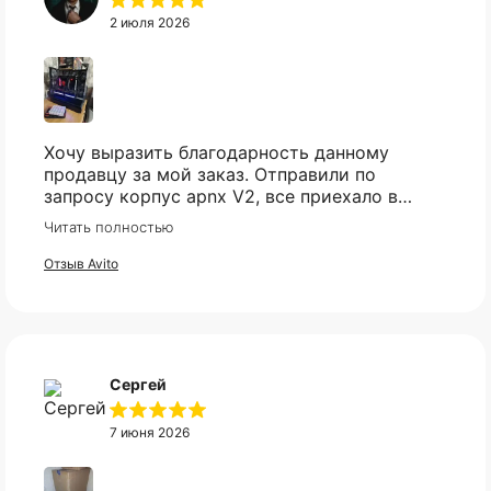
2 июля 2026
Хочу выразить благодарность данному
продавцу за мой заказ. Отправили по
запросу корпус apnx V2, все приехало в
Оплата частями
идеале. Ценник более чем демократичный.
Читать полностью
Все доехало в установленный срок.
Отзыв Avito
Оплатите сегодня 25% стоимости покупки
картой любого банка, остальное — тремя
платежами раз в две недели.
Сергей
7 июня 2026
Оплата
Через
Через
Через
сегодня
2 недели
4 недели
6 недель
25%
25%
25%
25%