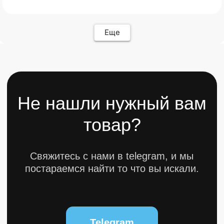
Кресла
FAQ
Все товары ↵
Контакты
Оферта
Еще
ИП Карасев Арсений Андреевич
ИНН: 711206576050
Политика конфиденциальности
Разработкa Y-S
© 2025 bytestorm. All rights reserved.
0