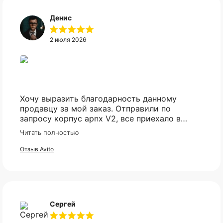
Денис
2 июля 2026
Хочу выразить благодарность данному
продавцу за мой заказ. Отправили по
запросу корпус apnx V2, все приехало в
идеале. Ценник более чем демократичный.
Читать полностью
Все доехало в установленный срок.
Отзыв Avito
Сергей