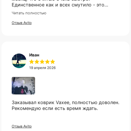
Единственное как и всех смутило - это
оплата, но все прошло гладко. Упакован
Читать полностью
товар тоже был хорошо, в двойной коробке
и в пупырке. Трек номер предоставили.
Отзыв Avito
Иван
19 апреля 2026
КАТАЛОГ
ИНФОРМАЦИЯ
Заказывал коврик Vaxee, полностью доволен.
Рекомендую если есть время ждать.
Популярное
Отзывы
Компьютеры
Доставка
Мониторы
Оплата
Отзыв Avito
Комплектующие
Условия возврата