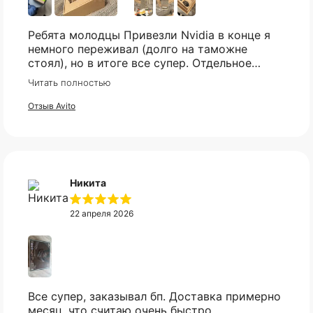
сегодня
2 недели
4 недели
6 недель
25%
25%
25%
25%
Ребята молодцы Привезли Nvidia в конце я
Telegram
немного переживал (долго на таможне
стоял), но в итоге все супер. Отдельное
спасибо что всегда отвечали практически
Без комиссий и переплат
Читать полностью
мгновенно, клиентская поддержка на самом
Как обычная оплата картой
высоком уровне!
Отзыв Avito
Понятно
Никита
22 апреля 2026
Все супер, заказывал бп. Доставка примерно
месяц, что считаю очень быстро.