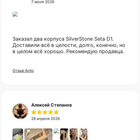
7 июня 2026
Заказал два корпуса SilverStone Seta D1.
Доставили всё в целости, долго, конечно, но
в целом всё хорошо. Рекомендую продавца.
Отзыв Avito
Оплата частями
Не нашли нужный вам
Алексей Степанов
Оплатите сегодня 25% стоимости покупки
товар?
картой любого банка, остальное — тремя
28 апреля 2026
платежами раз в две недели.
Свяжитесь с нами в telegram, и мы
постараемся найти то что вы искали.
Оплата
Через
Через
Через