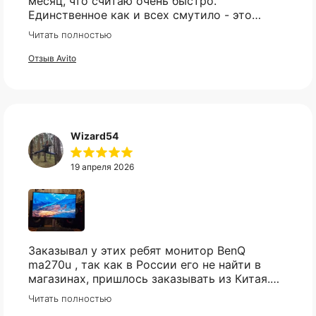
месяц, что считаю очень быстро.
Единственное как и всех смутило - это
оплата, но все прошло гладко. Упакован
Читать полностью
товар тоже был хорошо, в двойной коробке
и в пупырке. Трек номер предоставили.
Отзыв Avito
Wizard54
КАТАЛОГ
ИНФОРМАЦИЯ
19 апреля 2026
Популярное
Отзывы
Компьютеры
Доставка
Мониторы
Оплата
Комплектующие
Условия возврата
Кресла
FAQ
Заказывал у этих ребят монитор BenQ
Все товары ↵
Контакты
ma270u , так как в России его не найти в
Оферта
магазинах, пришлось заказывать из Китая.
Были сначало сомнения , так как монитор
Читать полностью
относительно не дешёвый и хрупкий товар,