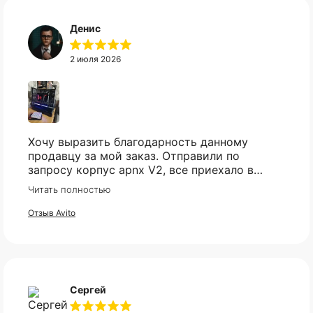
Денис
2 июля 2026
Хочу выразить благодарность данному
продавцу за мой заказ. Отправили по
запросу корпус apnx V2, все приехало в
идеале. Ценник более чем демократичный.
Читать полностью
Все доехало в установленный срок.
Отзыв Avito
Сергей