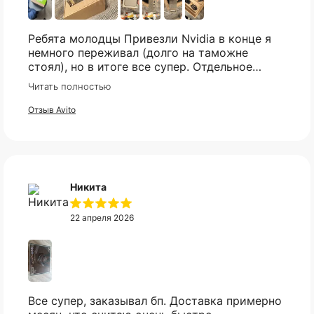
Ребята молодцы Привезли Nvidia в конце я
немного переживал (долго на таможне
стоял), но в итоге все супер. Отдельное
спасибо что всегда отвечали практически
Читать полностью
мгновенно, клиентская поддержка на самом
высоком уровне!
Отзыв Avito
Никита
22 апреля 2026
Все супер, заказывал бп. Доставка примерно