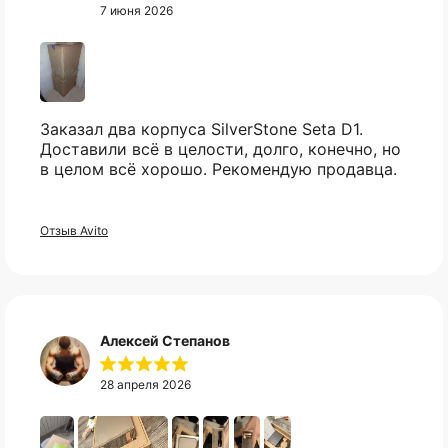
7 июня 2026
Заказал два корпуса SilverStone Seta D1.
Доставили всё в целости, долго, конечно, но
в целом всё хорошо. Рекомендую продавца.
Не нашли нужный вам
Отзыв Avito
товар?
Свяжитесь с нами в telegram, и мы
постараемся найти то что вы искали.
Алексей Степанов
28 апреля 2026
Telegram