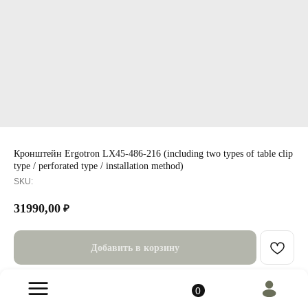
0
Кронштейн Ergotron LX45-486-216 (including two types of table clip
type / perforated type / installation method)
SKU:
31990,00
₽
Добавить в корзину
Описание
Характеристики