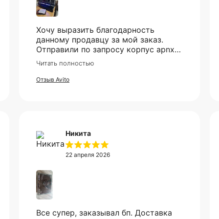
Оплата частями
Хочу выразить благодарность
данному продавцу за мой заказ.
Отправили по запросу корпус apnx
V2, все приехало в идеале. Ценник
Читать полностью
более чем демократичный. Все
платите сегодня 25% стоимости покупки картой любого банк
доехало в установленный срок.
Отзыв Avito
остальное — тремя платежами раз в две недели.
Оплата
Через
Через
Через
сегодня
2 недели
4 недели
6 недель
Никита
25%
25%
25%
25%
22 апреля 2026
Без комиссий и переплат
Как обычная оплата картой
Понятно
Все супер, заказывал бп. Доставка