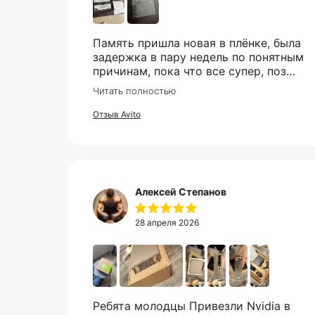
Память пришла новая в плёнке, была
задержка в пару недель по понятным
причинам, пока что все супер, позже
в сборке проверю и отзыв дополню
Читать полностью
О
Отзыв Avito
Алексей Степанов
28 апреля 2026
Ребята молодцы Привезли Nvidia в