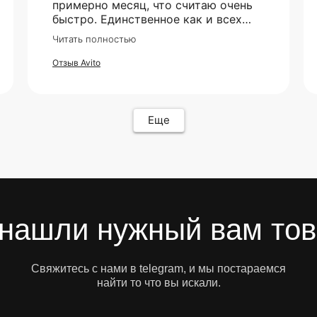
примерно месяц, что считаю очень
быстро. Единственное как и всех
смутило - это оплата, но все прошло
Читать полностью
гладко. Упакован товар тоже был
хорошо, в двойной коробке и в
Отзыв Avito
пупырке. Трек номер предоставили.
Еще
нашли нужный вам то
Свяжитесь с нами в telegram, и мы постараемся
найти то что вы искали.