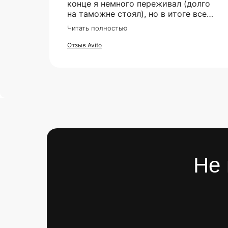
конце я немного переживал (долго
на таможне стоял), но в итоге все
супер. Отдельное спасибо что всегда
Читать полностью
отвечали практически мгновенно,
клиентская поддержка на самом
Отзыв Avito
высоком уровне!
Не 