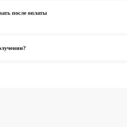
вать после оплаты
олучении?
КАТАЛОГ
ИН
Популярное
Отз
Компьютеры
Дос
Мониторы
Опл
Комплектующие
Усл
Кресла
FAQ
Все товары ↵
Кон
Офе