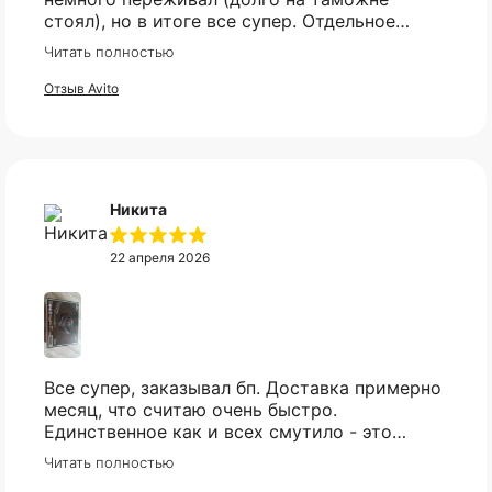
стоял), но в итоге все супер. Отдельное
спасибо что всегда отвечали практически
Читать полностью
мгновенно, клиентская поддержка на самом
высоком уровне!
Отзыв Avito
Никита
22 апреля 2026
Все супер, заказывал бп. Доставка примерно
месяц, что считаю очень быстро.
Единственное как и всех смутило - это
оплата, но все прошло гладко. Упакован
Читать полностью
товар тоже был хорошо, в двойной коробке