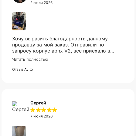
2 июля 2026
Хочу выразить благодарность данному
продавцу за мой заказ. Отправили по
запросу корпус apnx V2, все приехало в
идеале. Ценник более чем демократичный.
Читать полностью
Все доехало в установленный срок.
Отзыв Avito
Сергей
7 июня 2026
Оплата частями