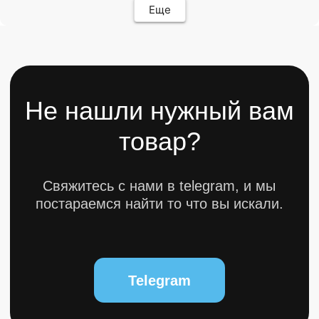
Еще
ИП Карасев Арсений Андреевич
ИНН: 711206576050
Политика конфиденциальности
Разработкa Y-S
© 2025 bytestorm. All rights reserved.
0