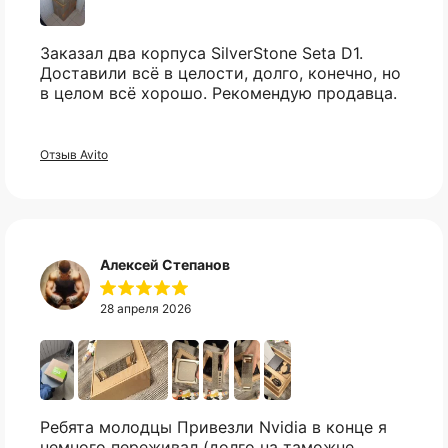
Заказал два корпуса SilverStone Seta D1.
Доставили всё в целости, долго, конечно, но
в целом всё хорошо. Рекомендую продавца.
Оплатите сегодня 25% стоимости покупки
картой любого банка, остальное — тремя
платежами раз в две недели.
Отзыв Avito
Не нашли нужный вам
Оплата
Через
Через
Через
товар?
сегодня
2 недели
4 недели
6 недель
25%
25%
25%
25%
Свяжитесь с нами в telegram, и мы
Алексей Степанов
постараемся найти то что вы искали.
28 апреля 2026
Без комиссий и переплат
Как обычная оплата картой
Telegram
Понятно
Ребята молодцы Привезли Nvidia в конце я
немного переживал (долго на таможне