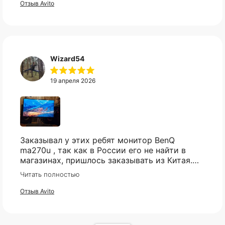
и в пупырке. Трек номер предоставили.
Отзыв Avito
Wizard54
19 апреля 2026
КАТАЛОГ
ИНФОРМАЦИЯ
Популярное
Отзывы
Компьютеры
Доставка
Мониторы
Оплата
Комплектующие
Условия возврата
Заказывал у этих ребят монитор BenQ
Кресла
FAQ
ma270u , так как в России его не найти в
Все товары ↵
Контакты
магазинах, пришлось заказывать из Китая.
Оферта
Были сначало сомнения , так как монитор
Читать полностью
относительно не дешёвый и хрупкий товар,
но товар пришел в целости и сохранности,
Отзыв Avito
очень хорошо упакован, как и обещали
пришел через месяц , монитор шикарный , не
пожалел. Ребятам респект и успехов 🤝